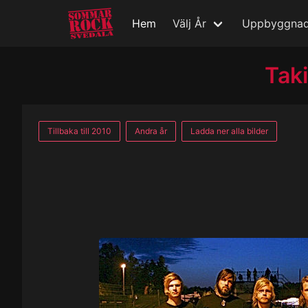
Hem
Välj År
Uppbyggna
Tak
Tillbaka till 2010
Andra år
Ladda ner alla bilder