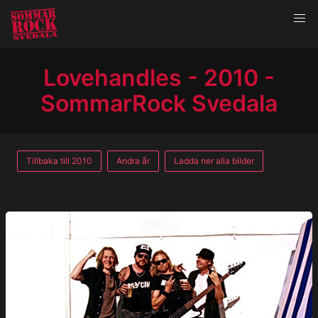
Lovehandles - 2010 -
SommarRock Svedala
Tillbaka till 2010
Andra år
Ladda ner alla bilder