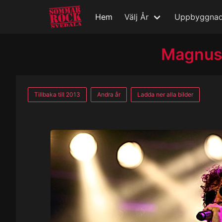
Hem
Välj År
Uppbyggna
Magnus 
Tillbaka till 2013
Andra år
Ladda ner alla bilder