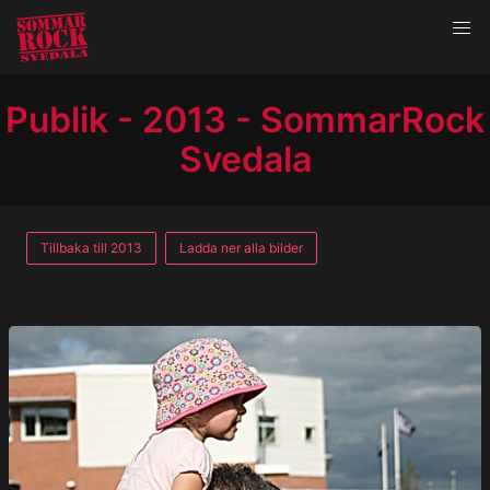
Publik - 2013 - SommarRock
Svedala
Tillbaka till 2013
Ladda ner alla bilder