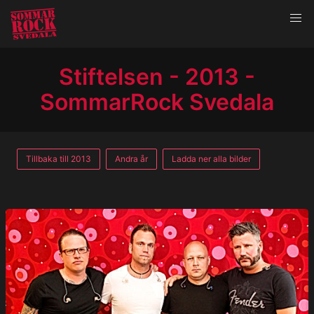
Stiftelsen - 2013 -
SommarRock Svedala
Tillbaka till 2013
Andra år
Ladda ner alla bilder