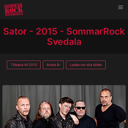
Sator - 2015 - SommarRock
Svedala
Tillbaka till 2015
Andra år
Ladda ner alla bilder