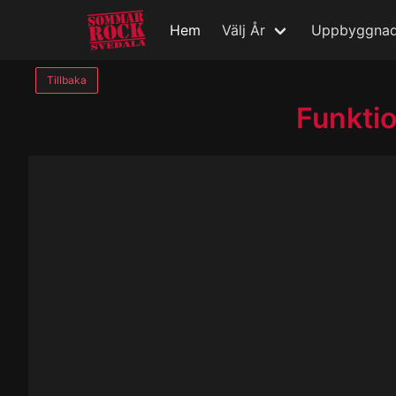
Hem
Välj År
Uppbyggna
Tillbaka
Funkti