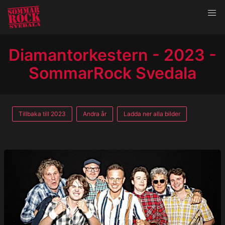
Diamantorkestern - 2023 -
SommarRock Svedala
Tillbaka till 2023
Andra år
Ladda ner alla bilder