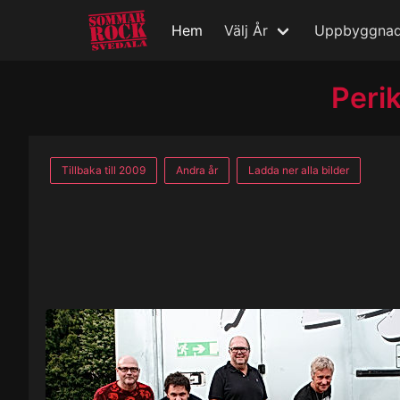
Hem
Välj År
Uppbyggna
Peri
Tillbaka till 2009
Andra år
Ladda ner alla bilder